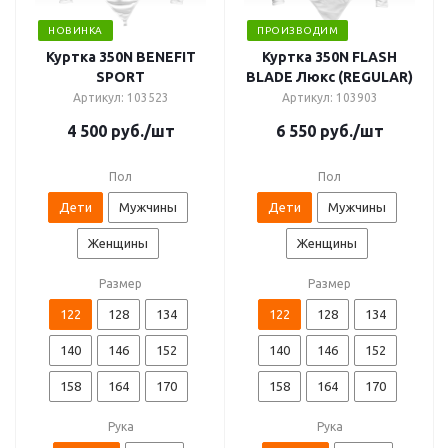
НОВИНКА
ПРОИЗВОДИМ
Куртка 350N BENEFIT
Куртка 350N FLASH
SPORT
BLADE Люкс (REGULAR)
Артикул: 103523
Артикул: 103903
4 500
руб.
/шт
6 550
руб.
/шт
Пол
Пол
Дети
Мужчины
Дети
Мужчины
Женщины
Женщины
Размер
Размер
122
128
134
122
128
134
140
146
152
140
146
152
158
164
170
158
164
170
Рука
Рука