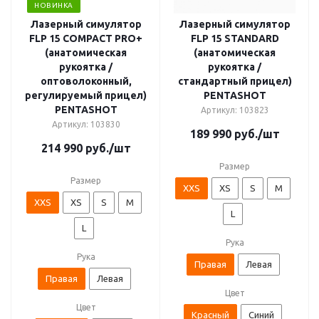
НОВИНКА
Лазерный симулятор
Лазерный симулятор
FLP 15 COMPACT PRO+
FLP 15 STANDARD
(анатомическая
(анатомическая
рукоятка /
рукоятка /
оптоволоконный,
стандартный прицел)
регулируемый прицел)
PENTASHOT
PENTASHOT
Артикул: 103823
Артикул: 103830
189 990
руб.
/шт
214 990
руб.
/шт
Размер
Размер
XXS
XS
S
M
XXS
XS
S
M
L
L
Рука
Рука
Правая
Левая
Правая
Левая
Цвет
Цвет
Красный
Синий