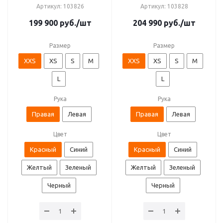
Артикул: 103826
Артикул: 103828
199 900
руб.
/шт
204 990
руб.
/шт
Размер
Размер
XXS
XS
S
M
XXS
XS
S
M
L
L
Рука
Рука
Правая
Левая
Правая
Левая
Цвет
Цвет
Красный
Синий
Красный
Синий
Желтый
Зеленый
Желтый
Зеленый
Черный
Черный