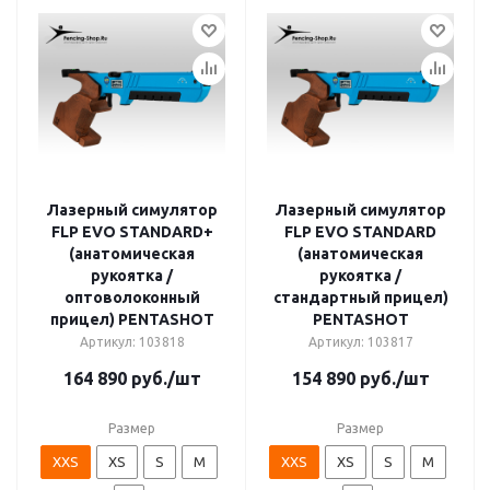
Лазерный симулятор
Лазерный симулятор
FLP EVO STANDARD+
FLP EVO STANDARD
(анатомическая
(анатомическая
рукоятка /
рукоятка /
оптоволоконный
стандартный прицел)
прицел) PENTASHOT
PENTASHOT
Артикул: 103818
Артикул: 103817
164 890
руб.
/шт
154 890
руб.
/шт
Размер
Размер
XXS
XS
S
M
XXS
XS
S
M