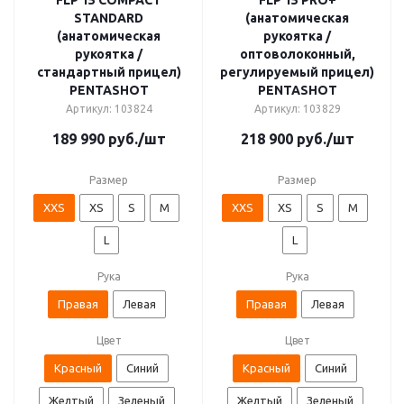
FLP 15 COMPACT
FLP 15 PRO+
STANDARD
(анатомическая
(анатомическая
рукоятка /
рукоятка /
оптоволоконный,
стандартный прицел)
регулируемый прицел)
PENTASHOT
PENTASHOT
Артикул: 103824
Артикул: 103829
189 990
руб.
/шт
218 900
руб.
/шт
Размер
Размер
XXS
XS
S
M
XXS
XS
S
M
L
L
Рука
Рука
Правая
Левая
Правая
Левая
Цвет
Цвет
Красный
Синий
Красный
Синий
Желтый
Зеленый
Желтый
Зеленый