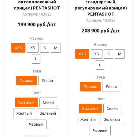
оптоволоконный
стандартный,
прицел) PENTASHOT
регулируемый прицел)
PENTASHOT
Артикул: 103825
Артикул: 103827
199 900
руб.
/шт
208 900
руб.
/шт
Размер
Размер
XXS
XS
S
M
XXS
XS
S
M
L
L
Рука
Рука
Правая
Левая
Правая
Левая
Цвет
Цвет
Красный
Синий
Красный
Синий
Желтый
Зеленый
Желтый
Зеленый
Черный
Черный