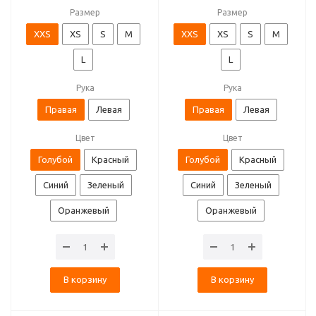
Размер
Размер
XXS
XS
S
M
XXS
XS
S
M
L
L
Рука
Рука
Правая
Левая
Правая
Левая
Цвет
Цвет
Голубой
Красный
Голубой
Красный
Синий
Зеленый
Синий
Зеленый
Оранжевый
Оранжевый
В корзину
В корзину