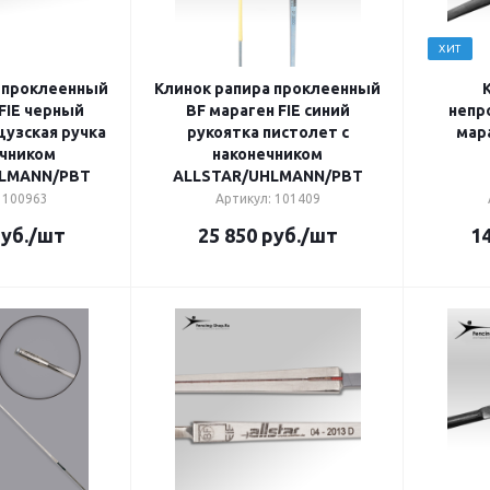
ХИТ
 проклеенный
Клинок рапира проклеенный
FIE черный
BF мараген FIE синий
непр
цузская ручка
рукоятка пистолет с
мара
ечником
наконечником
HLMANN/PBT
ALLSTAR/UHLMANN/PBT
 100963
Артикул: 101409
уб.
/шт
25 850
руб.
/шт
14