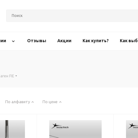
нии
Отзывы
Акции
Как купить?
Как выб
аген FIE
По алфавиту
По цене