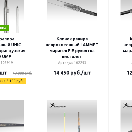
НКА
рапира
Клинок рапира
нный UNIC
непроклеенный LAMMET
неп
французская
мараген FIE рукоятка
мара
/ UMF
пистолет
 103919
Артикул: 102293
/шт
14 450
руб.
/шт
12
17 000
руб.
мия
5 100
руб.