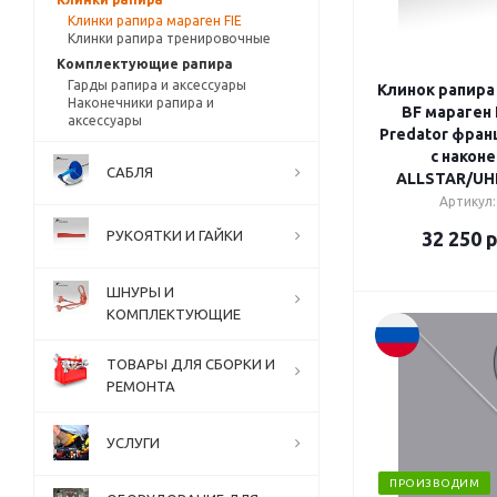
Клинки рапира мараген FIE
Клинки рапира тренировочные
Комплектующие рапира
Гарды рапира и аксессуары
Клинок рапира
Наконечники рапира и
BF мараген 
аксессуары
Predator фран
с након
САБЛЯ
ALLSTAR/U
Артикул:
РУКОЯТКИ И ГАЙКИ
32 250
р
ШНУРЫ И
КОМПЛЕКТУЮЩИЕ
ТОВАРЫ ДЛЯ СБОРКИ И
РЕМОНТА
УСЛУГИ
ПРОИЗВОДИМ