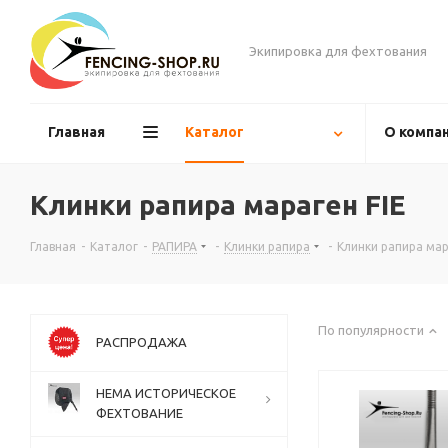
Экипировка для фехтования
Главная
Каталог
О компа
Клинки рапира мараген FIE
Главная
-
Каталог
-
РАПИРА
-
Клинки рапира
-
Клинки рапира мар
По популярности
РАСПРОДАЖА
НЕМА ИСТОРИЧЕСКОЕ
ФЕХТОВАНИЕ