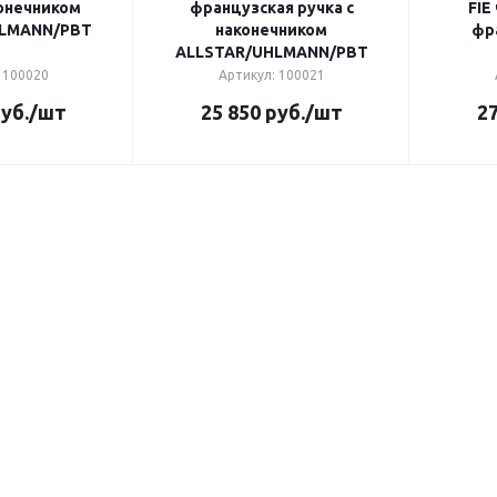
конечником
французская ручка с
FIE
HLMANN/PBT
наконечником
фр
ALLSTAR/UHLMANN/PBT
 100020
Артикул: 100021
уб.
/шт
25 850
руб.
/шт
27