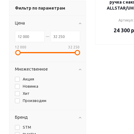
ручка с на
Фильтр по параметрам
ALLSTAR/U
Артикул:
Цена
24 300
р
12 000
32 250
Множественное
Акция
Новинка
Хит
Производим
Бренд
STM