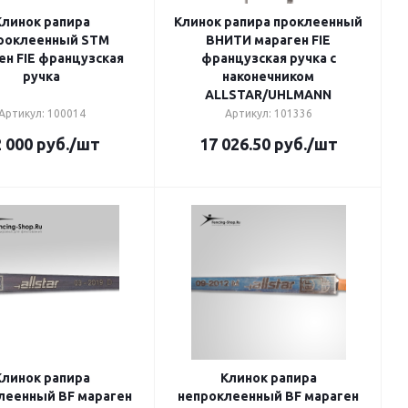
Клинок рапира
Клинок рапира проклеенный
роклеенный STM
ВНИТИ мараген FIE
ен FIE французская
французская ручка с
ручка
наконечником
ALLSTAR/UHLMANN
Артикул: 100014
Артикул: 101336
 000
руб.
/шт
17 026.50
руб.
/шт
Клинок рапира
Клинок рапира
леенный BF мараген
непроклеенный BF мараген