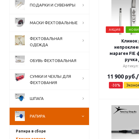
ПОДАРКИ И СУВЕНИРЫ
МАСКИ ФЕХТОВАЛЬНЫЕ
АКЦИЯ
НОВИ
ФЕХТОВАЛЬНАЯ
Клинок 
ОДЕЖДА
непроклее
мараген FIE 
ручка 
ОБУВЬ ФЕХТОВАЛЬНАЯ
Артикул:
11 900
руб.
СУМКИ И ЧЕХЛЫ ДЛЯ
ФЕХТОВАНИЯ
-
30
%
Эконо
ШПАГА
РАПИРА
Рапира в сборе
Клинки рапира