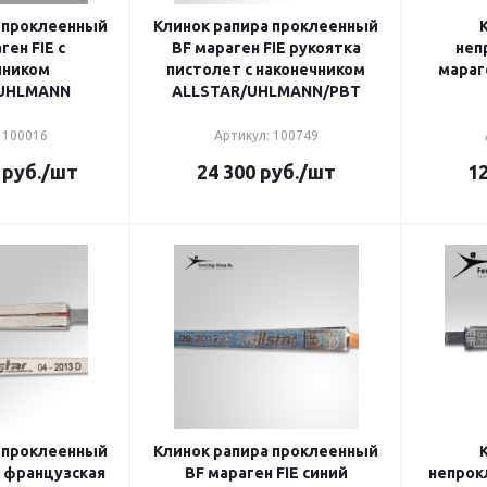
 проклеенный
Клинок рапира проклеенный
ен FIE с
BF мараген FIE рукоятка
неп
чником
пистолет с наконечником
мараг
/UHLMANN
ALLSTAR/UHLMANN/PBT
 100016
Артикул: 100749
руб.
/шт
24 300
руб.
/шт
12
 проклеенный
Клинок рапира проклеенный
E французская
BF мараген FIE синий
непрок