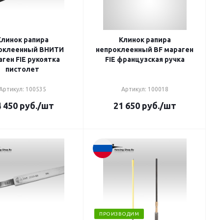
Клинок рапира
Клинок рапира
оклеенный ВНИТИ
непроклеенный BF мараген
ген FIE рукоятка
FIE французская ручка
пистолет
Артикул: 100535
Артикул: 100018
 450
руб.
/шт
21 650
руб.
/шт
ПРОИЗВОДИМ