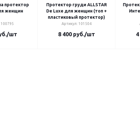
на протектор
Протектор груди ALLSTAR
Протек
ля женщин
De Luxe для женщин (топ +
Инте
пластиковый протектор)
 100795
Артикул: 101504
уб.
/шт
8 400
руб.
/шт
4