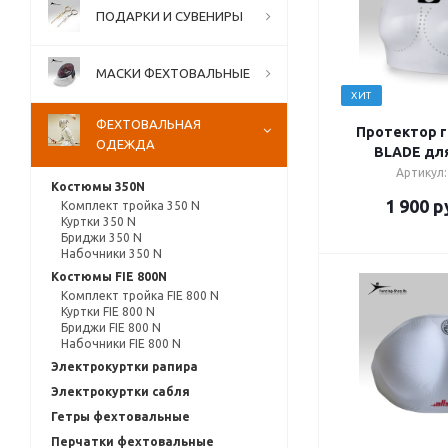
ПОДАРКИ И СУВЕНИРЫ
МАСКИ ФЕХТОВАЛЬНЫЕ
ХИТ
ФЕХТОВАЛЬНАЯ
Протектор г
ОДЕЖДА
BLADE дл
Артикул:
Костюмы 350N
1 900
р
Комплект тройка 350 N
Куртки 350 N
Бриджи 350 N
Набочники 350 N
Костюмы FIE 800N
Комплект тройка FIE 800 N
Куртки FIE 800 N
Бриджи FIE 800 N
Набочники FIE 800 N
Электрокуртки рапира
Электрокуртки сабля
Гетры фехтовальные
Перчатки фехтовальные