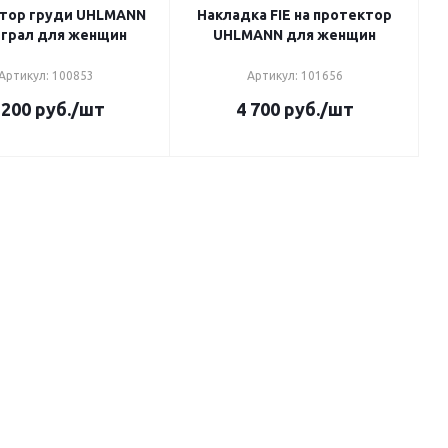
тор груди UHLMANN
Накладка FIE на протектор
грал для женщин
UHLMANN для женщин
Артикул: 100853
Артикул: 101656
 200
руб.
/шт
4 700
руб.
/шт