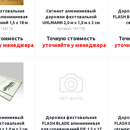
хтовальная
Сегмент алюминиевый
Доро
алюминиевая
дорожки фехтовальной
FLASH B
ий 1,5 x 18 м
UHLMANN 2,0 м х 1,0 м х 2 см
се
 100176
Артикул: 101758
тоимость
Точную стоимость
Точ
 у менеджера
уточняйте у менеджера
уточн
юминиевый
Дорожка фехтовальная
Доро
хтовальной
FLASH BLADE алюминиевая
FLASH 
х 1,0 м х 2 см
для соревнований FIE 1,5 x 17
сегмент