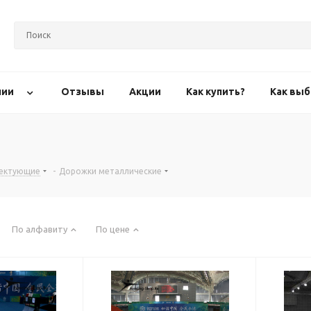
нии
Отзывы
Акции
Как купить?
Как выб
лектующие
-
Дорожки металлические
По алфавиту
По цене