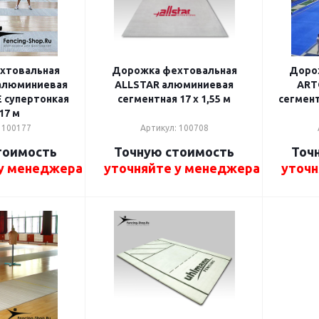
хтовальная
Дорожка фехтовальная
Доро
алюминиевая
ALLSTAR алюминиевая
ART
E супертонкая
сегментная 17 х 1,55 м
сегмент
 17 м
 100177
Артикул: 100708
тоимость
Точную стоимость
Точ
 у менеджера
уточняйте у менеджера
уточн