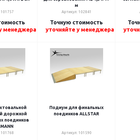
м
 101757
Артикул: 102841
тоимость
Точную стоимость
Точ
 у менеджера
уточняйте у менеджера
уточн
хтовальной
Подиум для финальных
й дорожкой
поединков ALLSTAR
х поединков
LMANN
 101768
Артикул: 101590