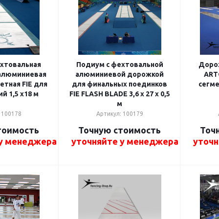
хтовальная
Подиум с фехтовальной
Доро
алюминиевая
алюминиевой дорожкой
ART
етная FIE для
для финальных поединков
сегмен
й 1,5 x18 м
FIE FLASH BLADE 3,6 x 27 x 0,5
м
 100178
Артикул: 100179
тоимость
Точную стоимость
Точ
 у менеджера
уточняйте у менеджера
уточн