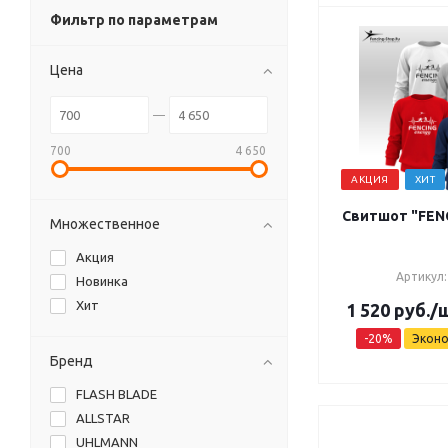
Фильтр по параметрам
Цена
700
4 650
АКЦИЯ
ХИТ
Свитшот "FEN
Множественное
Акция
Артикул:
Новинка
Хит
1 520
руб.
/
-
20
%
Экон
Бренд
FLASH BLADE
ALLSTAR
UHLMANN