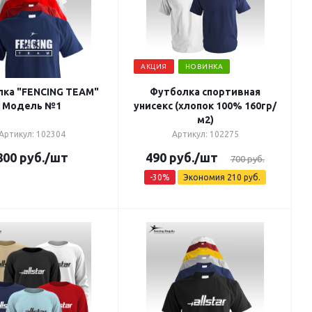
АКЦИЯ
НОВИНКА
ка "FENCING TEAM"
Футболка спортивная
Модель №1
унисекс (хлопок 100% 160гр/
м2)
Артикул: 102304
Артикул: 102275
800
руб.
/шт
490
руб.
/шт
700
руб.
-
30
%
Экономия
210
руб.