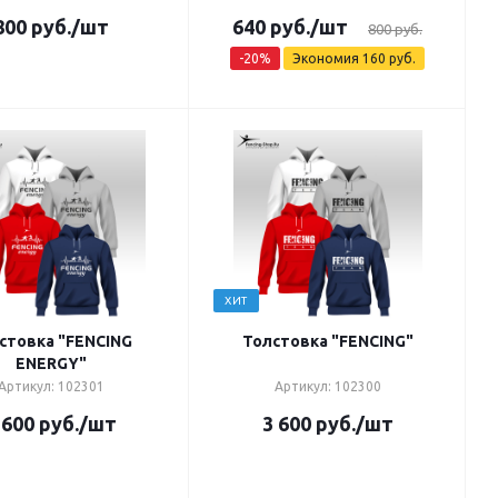
800
руб.
/шт
640
руб.
/шт
800
руб.
-
20
%
Экономия
160
руб.
ХИТ
стовка "FENCING
Толстовка "FENCING"
ENERGY"
Артикул: 102301
Артикул: 102300
 600
руб.
/шт
3 600
руб.
/шт