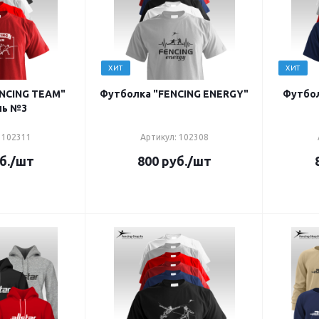
ХИТ
ХИТ
NCING TEAM"
Футболка "FENCING ENERGY"
Футбол
ль №3
 102311
Артикул: 102308
б.
/шт
800
руб.
/шт