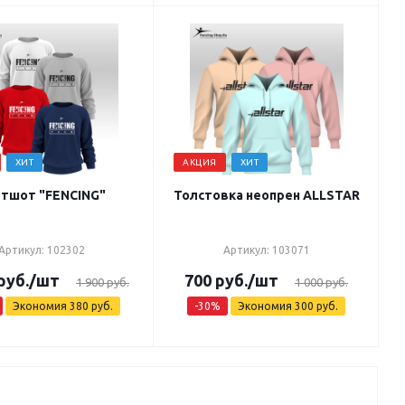
ХИТ
АКЦИЯ
ХИТ
тшот "FENCING"
Толстовка неопрен ALLSTAR
Артикул: 102302
Артикул: 103071
руб.
/шт
700
руб.
/шт
1 900
руб.
1 000
руб.
Экономия
380
руб.
-
30
%
Экономия
300
руб.