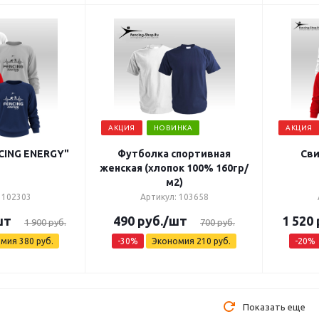
АКЦИЯ
НОВИНКА
АКЦИЯ
CING ENERGY"
Футболка спортивная
Сви
женская (хлопок 100% 160гр/
м2)
 102303
Артикул: 103658
шт
490
руб.
/шт
1 520
1 900
руб.
700
руб.
омия
380
руб.
-
30
%
Экономия
210
руб.
-
20
%
Показать еще