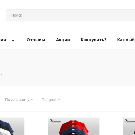
нии
Отзывы
Акции
Как купить?
Как выб
По алфавиту
По цене