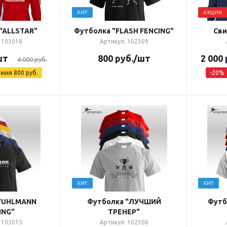
ХИТ
АКЦИЯ
"ALLSTAR"
Футболка "FLASH FENCING"
Сви
 103018
Артикул: 102309
шт
800
руб.
/шт
2 000
4 000
руб.
омия
800
руб.
-
20
%
ХИТ
ХИТ
"UHLMANN
Футболка "ЛУЧШИЙ
Футб
ING"
ТРЕНЕР"
 103015
Артикул: 102306