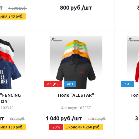
т
800
руб.
/шт
1 200
руб.
омия
240
руб.
АКЦИЯ
ХИТ
ХИТ
"FENCING
Поло "ALLSTAR"
Тол
PON"
 102310
Артикул: 102887
шт
1 040
руб.
/шт
3
800
руб.
1 300
руб.
омия
160
руб.
-
20
%
Экономия
260
руб.