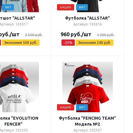
ХИТ
АКЦИЯ
ХИТ
тшот "ALLSTAR"
Футболка "ALLSTAR"
Артикул: 103017
Артикул: 103016
руб.
/шт
960
руб.
/шт
2 500
руб.
1 200
руб.
Экономия
500
руб.
-
20
%
Экономия
240
руб.
АКЦИЯ
ХИТ
олка "EVOLUTION
Футболка "FENCING TEAM"
FENCER"
Модель №2
Артикул: 102305
Артикул: 102307